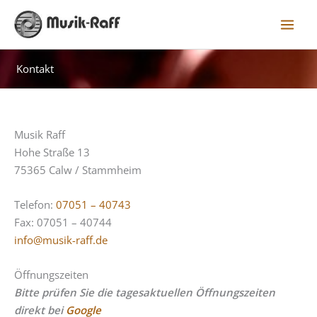
Zum
Inhalt
springen
Kontakt
Musik Raff
Hohe Straße 13
75365 Calw / Stammheim
Telefon:
07051 – 40743
Fax: 07051 – 40744
info@musik-raff.de
Öffnungszeiten
Bitte prüfen Sie die tagesaktuellen Öffnungszeiten
direkt bei
Google